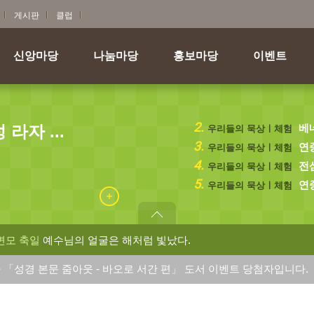
게시판
클럽
신앙마당
나눔마당
홍보마당
이벤트
2.
라자 ...
베
우리들의 묵상ㅣ체험
3.
연중
우리들의 묵상ㅣ체험
4.
전삼
우리들의 묵상ㅣ체험
5.
연중
우리들의 묵상ㅣ체험
 변모 축일
예수님의 얼굴은 해처럼 빛났다.
 「성경 본문 줌아웃 - 바오로 서간 편」 도서 이벤트 당첨자입니다.