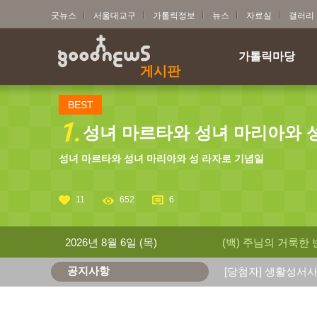
굿뉴스
서울대교구
가톨릭정보
뉴스
자료실
갤러리
가톨릭마당
게시판
BEST
1.
성녀 마르타와 성녀 마리아와 성 
성녀 마르타와 성녀 마리아와 성 라자로 기념일
11
652
6
2026년 8월 6일 (목)
(백) 주님의 거룩한
공지사항
[당첨자] 생활성서사