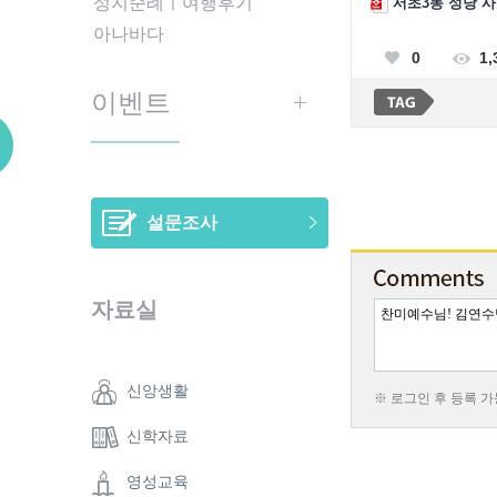
성지순례ㅣ여행후기
서초3동 성당 사무
아나바다
0
1,
이벤트
설문조사
자료실
신앙생활
※ 로그인 후 등록 
신학자료
영성교육