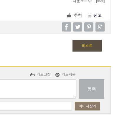
다운로드수
[505]
추천
신고
리스트
기도고침
기도지움