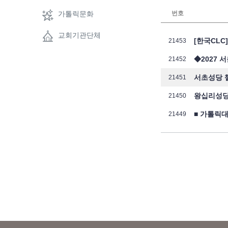
가톨릭문화
번호
교회기관단체
[한국CLC
21453
◆2027
21452
서초성당 첼
21451
왕십리성당
21450
■ 가톨릭
21449