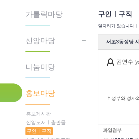
가톨릭마당
구인ㅣ구직
일자리가 있습니다ㅣ일
신앙마당
서초3동성당 
김연수
[y
나눔마당
홍보마당
† 성부와 성자
홍보게시판
신앙도서ㅣ출판물
파일첨부
구인ㅣ구직