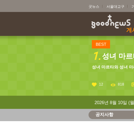
굿뉴스
서울대교구
게
BEST
1.
성녀 마르타
성녀 마르타와 성녀 마
12
818
2026년 8월 10일 (월
공지사항