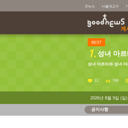
굿뉴스
서울대교구
게
BEST
1.
성녀 마르타
성녀 마르타와 성녀 마
12
760
2026년 8월 9일 (일)
공지사항