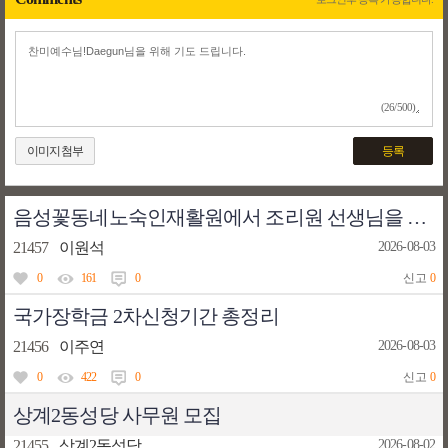
(26/500)
이미지첨부
등록
음성꽃동네노숙인재활원에서 조리원 선생님을 모십니다.
21457
이원석
2026-08-03
0
161
0
신고
0
국가장학금 2차신청기간 총정리
21456
이주연
2026-08-03
0
422
0
신고
0
상계2동성당 사무원 모집
21455
상계2동성당
2026-08-02