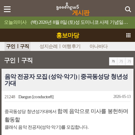
게시판
오늘의미사
(백) 2026년 8월 8일 (토)성 도미니코 사제 기념일믿음이 있으면 너희가 못할 일은 하나도 없을 것이다.
홍보마당
구인ㅣ구직
성지순례ㅣ여행후기
아나바다
구인ㅣ구직
음악 전공자 모집 (성악·악기) | 중곡동성당 청년성
가대
21248
Daegun
[conductor8]
2026-05-13
함께 음악으로 미사를 봉헌하며
중곡동성당 청년성가대에서
활동할
클래식 음악 전공자(성악·악기)를 모집합니다.