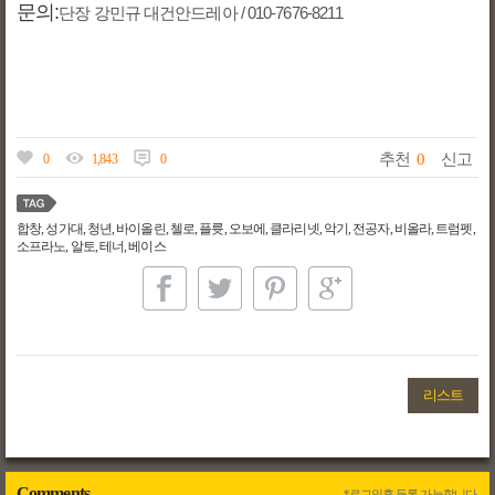
문의:
단장 강민규 대건안드레아 / 010-7676-8211
추천
0
신고
0
1,843
0
합창, 성가대, 청년, 바이올린, 첼로, 플륫, 오보에, 클라리넷, 악기, 전공자, 비올라, 트럼펫,
소프라노, 알토, 테너, 베이스
리스트
Comments
*로그인후 등록 가능합니다.