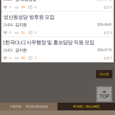
0
359
0
신고
0
성산동성당 방호원 모집
21454
김지현
2026-08-01
0
232
0
신고
0
[한국CLC] 사무행정 및 홍보담당 직원 모집
21453
공지현
2026-07-31
0
568
0
신고
0
리스트
이용약관
개인정보취급방침
PC버전
|
굿뉴스메인