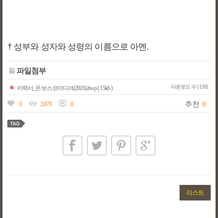
† 성부와 성자와 성령의 이름으로 아멘.
파일첨부
다운로드 수 [139]
이력서_돈보스코미디어(2026).hwp ( 15kb )
추천
0
0
2,079
0
리스트