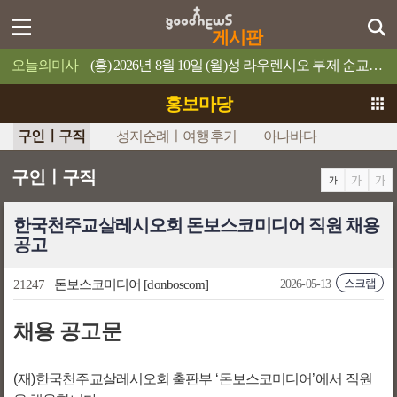
게시판
오늘의미사
(홍) 2026년 8월 10일 (월)성 라우렌시오 부제 순교자 축일누구든지 나를 섬기면 아버지께서 그를 존중해 주실 것이다.
홍보마당
구인ㅣ구직
성지순례ㅣ여행후기
아나바다
구인ㅣ구직
한국천주교살레시오회 돈보스코미디어 직원 채용
공고
스크랩
21247
돈보스코미디어
[donboscom]
2026-05-13
채용 공고문
(
재
)
한국천주교살레시오회 출판부
‘
돈보스코미디어
’
에서 직원