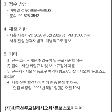
3.
접수 방법
-
이메일 접수
: dbm@sdb.kr
-
문의
: 02-828-3542
4.
제출 기한
-
제출 서류 마감
: 2026
년
5
월
28
일
(
금
) PM 15:00
까지
-
서류 전형 합격자 발표
:
개별적으로 통보
5.
기타
1)
근무 조건
–
재단 취업규칙 및 근로기준법 적용
2)
급여
-
재단 취업규칙 및 보수 규정에 따름
3)
근무지
-
서울 영등포구 여의대방로
65,
살레시오회
‘
돈보스코
미디어
’
4)
서류 전형 합격자에 한해 최종 면접 후 채용
.
-
면접 예정일
: 2026
년
6
월
1
일
(
월
)
오전
10
시
(
재
)
한국천주교살레시오회
‘
돈보스코미디어
’