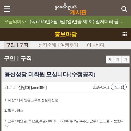
게시판
오늘의미사
(녹) 2026년 8월 9일 (일)연중 제19주일저더러 물 위로 걸어오라고 명령하십시오.
홍보마당
구인ㅣ구직
성지순례ㅣ여행후기
아나바다
구인ㅣ구직
용산성당 미화원 모십니다.(수정공지)
스크랩
21242
전명희
[ame386]
2026-05-11
1.
대상
:
세례 받은
교우로 성실하신 분
2.
업무
:
청소
3.
근무
:
화요일
,
목요일, 주일 -
08:00 ~ 17:00
(
주
3
일
24
시간
, 근무시간 조율 가능합니
다.)