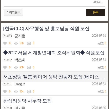
(23/500)
이미지첨부
등록
[한국CLC] 사무행정 및 홍보담당 직원 모집
21453
공지현
2026-07-31
0
609
0
신고
0
◆2027 서울 세계청년대회 조직위원회◆ 직원모집
21452
박초희
2026-07-31
0
950
0
신고
0
서초성당 첼룸 콰이어 성악 전공자 모집 (베이스 또는 바리톤 1명 / 활동비 지급)
21451
Daegun
2026-07-31
0
304
0
신고
0
왕십리성당 사무장 모집
21450
이기혁
2026-07-30