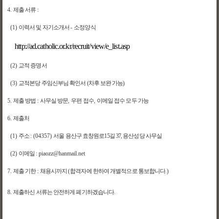
4.
제출 서류
:
(1)
이력서 및 자기소개서
-
소정양식
http://ad.catholic.or.kr/recruit/vie
w/e_list.asp
(2)
교적 증명서
(3)
교적본당 주임신부님 확인서 (차후 보완 가능)
5.
제출 방법
:
사무실 방문
,
우편 접수
,
이메일 접수 모두 가능
6.
제출처
(1)
주소
: (04357)
서울 용산구 효창원로15길 37, 용산
성당 사무실
(2)
이메일
: piaozz@hanmail.net
7.
제출 기한
:
채용시까지
(
합격자에 한하여 개별적으로 통보합니다
.)
8.
제출하신 서류는 안전하게 폐기하겠습니다
.