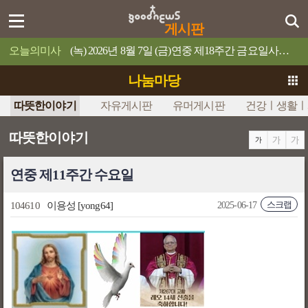
게시판
오늘의미사
(녹) 2026년 8월 7일 (금)연중 제18주간 금요일사람이 제 목숨을 무엇과 바꿀 수 있겠느냐?
나눔마당
따뜻한이야기
자유게시판
유머게시판
건강ㅣ생활ㅣ
따뜻한이야기
연중 제11주간 수요일
스크랩
104610
이용성
[yong64]
2025-06-17