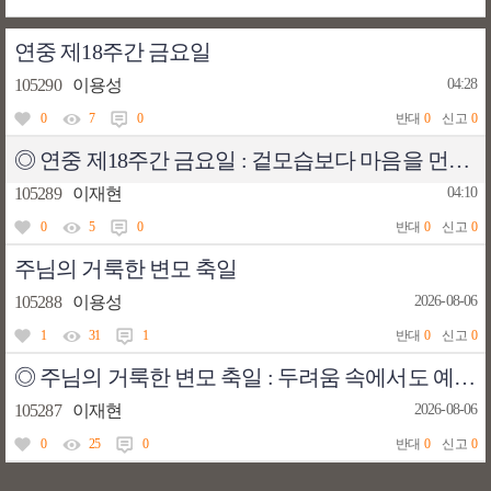
연중 제18주간 금요일
105290
이용성
04:28
0
7
0
반대
0
신고
0
◎ 연중 제18주간 금요일 : 겉모습보다 마음을 먼저 살피는 하루
105289
이재현
04:10
0
5
0
반대
0
신고
0
주님의 거룩한 변모 축일
105288
이용성
2026-08-06
1
31
1
반대
0
신고
0
◎ 주님의 거룩한 변모 축일 : 두려움 속에서도 예수님을 믿는 마음을 삶에 새기는 하루
105287
이재현
2026-08-06
0
25
0
반대
0
신고
0