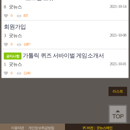
8
굿뉴스
2021-10-14
0
837
회원가입
3
굿뉴스
2021-10-08
0
1,087
가톨릭 퀴즈 서바이벌 게임소개서
공지사항
1
굿뉴스
2021-10-01
0
2,246
리스트
이용약관
개인정보취급방침
PC버전
|
굿뉴스메인