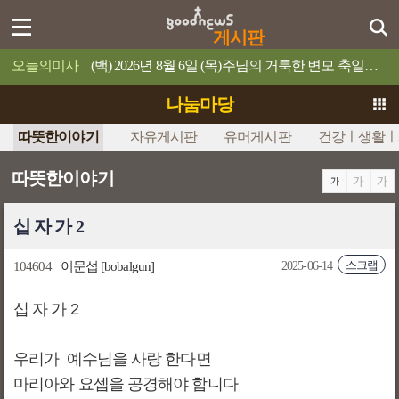
게시판
오늘의미사
(백) 2026년 8월 6일 (목)주님의 거룩한 변모 축일예수님의 얼굴은 해처럼 빛났다.
나눔마당
따뜻한이야기
자유게시판
유머게시판
건강ㅣ생활ㅣ
따뜻한이야기
십 자 가 2
스크랩
104604
이문섭
[bobalgun]
2025-06-14
십 자 가 2
우리가 예수님을 사랑 한다면
마리아와 요셉을 공경해야 합니다