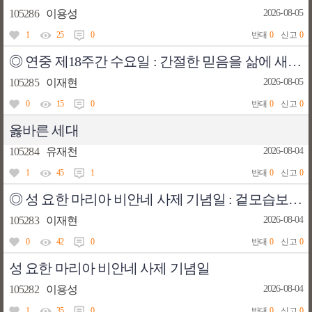
105286
이용성
2026-08-05
1
25
0
반대
0
신고
0
◎ 연중 제18주간 수요일 : 간절한 믿음을 삶에 새기는 하루
105285
이재현
2026-08-05
0
15
0
반대
0
신고
0
옳바른 세대
105284
유재천
2026-08-04
1
45
1
반대
0
신고
0
◎ 성 요한 마리아 비안네 사제 기념일 : 겉모습보다 마음을 먼저 살피는 하루
105283
이재현
2026-08-04
0
42
0
반대
0
신고
0
성 요한 마리아 비안네 사제 기념일
105282
이용성
2026-08-04
1
35
0
반대
0
신고
0