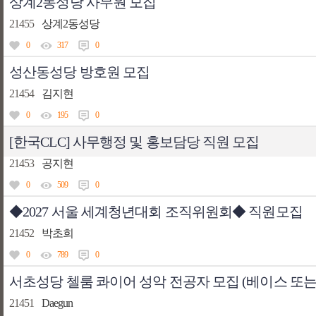
상계2동성당 사무원 모집
21455
상계2동성당
0
317
0
성산동성당 방호원 모집
21454
김지현
0
195
0
[한국CLC] 사무행정 및 홍보담당 직원 모집
21453
공지현
0
509
0
◆2027 서울 세계청년대회 조직위원회◆ 직원모집
21452
박초희
0
789
0
서초성당 첼룸 콰이어 성악 전공자 모집 (베이스 또는 
21451
Daegun