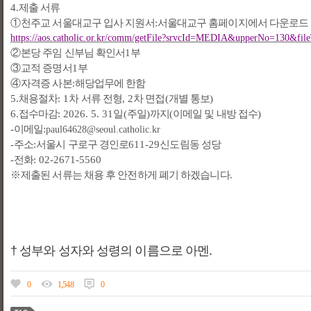
4.
제출 서류
①
천주교 서울대교구 입사 지원서
:
서울대교구 홈페이지에서 다운로드
https://aos.catholic.or.kr/comm/getFile?srvcId=MEDIA&upperNo=130&f
②
본당 주임 신부님 확인서
1
부
③
교적 증명서
1
부
④
자격증 사본
:
해당업무에 한함
5.
채용절차
: 1
차 서류 전형
, 2
차 면접
(
개별 통보
)
6.
접수마감
: 2026. 5. 31
일
(
주일
)
까지
(
이메일 및 내방 접수
)
-
이메일
:
paul64628@seoul.catholic.kr
-
주소
:
서울시 구로구 경인로
611-29
신도림동 성당
-
전화
: 02-2671-5560
※
제출된 서류는 채용 후 안전하게 폐기 하겠습니다
.
† 성부와 성자와 성령의 이름으로 아멘.
0
1,548
0