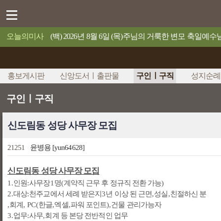
오늘의미사
(백) 2026년 8월 6일 (목)주님의 거룩한 변모 축일
홍보게시판
신앙도서ㅣ출판물
구인ㅣ구직
성지순례
구인ㅣ구직
신도림동 성당 사무장 모집
21251
윤병용
[yun64628]
신도림동 성당 사무장 모집
1.
인원
:
사무장
1
명
(
계약직 근무 후 정규직 전환 가능
)
2.
대상
:
천주교에서 세례 받은지
3
년 이상 된 근면
,
성실
,
친절하신 분
,
회계
, PC(
한글
,
엑셀
,
파워 포인트
),
건물 관리가능자
3.
업무
:
사무
,
회계 등 본당 전반적인 업무