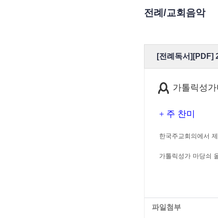
전례/교회음악
[전례독서][PDF]
가톨릭성가
+ 주 찬미
한국주교회의에서 제공
가톨릭성가 마당쇠 
파일첨부