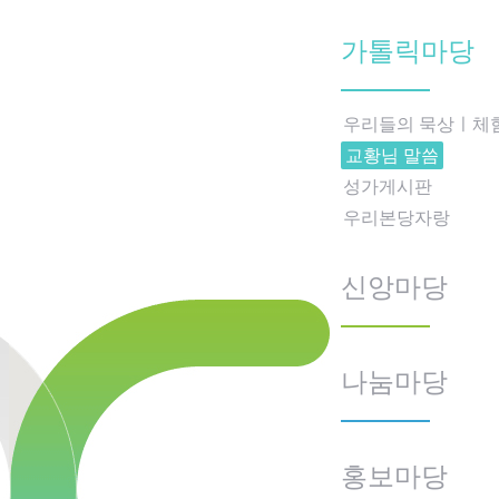
가톨릭마당
우리들의 묵상ㅣ체
교황님 말씀
성가게시판
우리본당자랑
신앙마당
나눔마당
홍보마당