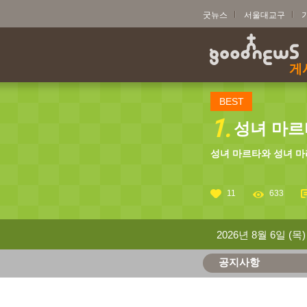
굿뉴스
서울대교구
게
BEST
1.
성녀 마르타
성녀 마르타와 성녀 마
11
633
2026년 8월 6일 (목)
공지사항