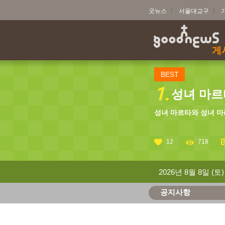
굿뉴스
서울대교구
게
BEST
1.
성녀 마르타
성녀 마르타와 성녀 마
12
718
2026년 8월 8일 (토)
공지사항