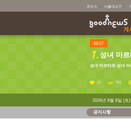
굿뉴스
서울대교구
게
BEST
1.
성녀 마르타
성녀 마르타와 성녀 마
12
751
2026년 8월 8일 (토)
공지사항