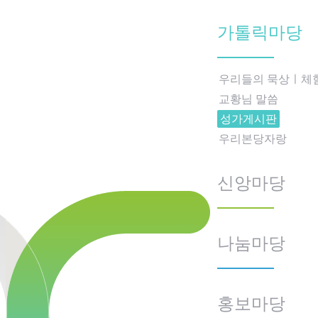
가톨릭마당
우리들의 묵상ㅣ체
교황님 말씀
성가게시판
우리본당자랑
신앙마당
나눔마당
홍보마당