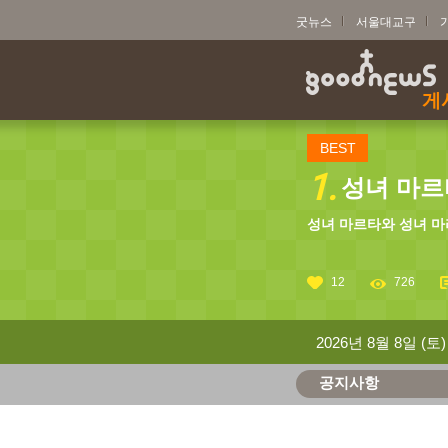
굿뉴스
서울대교구
게
BEST
1.
성녀 마르타
성녀 마르타와 성녀 마
12
726
2026년 8월 8일 (토)
공지사항