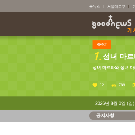
굿뉴스
서울대교구
게
BEST
1.
성녀 마르타
성녀 마르타와 성녀 마
12
789
2026년 8월 9일 (일)
공지사항