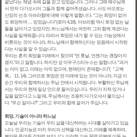
끝났다는 체념 속에 길을 걷고 있었습니다. 그러나 그때 예수님께
서 먼저 다가오시어 그들과 함께 걸어주셨습니다. 사도 바오로는
신앙의 선조 아브라함에 대해 이렇게 말합니다. “그는 희망이 없어
도 희망하며 … 믿었습니다”(로마 4,18). 아브라함 역시 희망 없는 날
들을 살아가고 있었지만, 하느님께서는 여전히 그와 함께 계셨다는
사실을 일깨워줍니다. 따라서 희망은 내가 할 수 있는 가능성에서
비롯되는 것이 아니라, 하느님께서 함께하신다는 믿음에서 시작된
다는 사실을 알 수 있습니다.
우리는 흔히 희망을 미래에서 찾으며 “먼 훗날, 언젠가는 괜찮아지
겠지.”라고 말합니다. 하지만 성 아우구스티누스는 말합니다. “과거
는 이미 없고, 미래는 아직 없으며, 현재만이 존재합니다”(『고백
록』 11, 14). 그러므로 희망은 먼 미래에 있는 것이 아니라, 지금 이
순간 우리와 함께하시는 주님 안에서 시작됩니다. 부활하신 주님께
서는 우리의 현재 일상 안으로 들어오십니다. 우리가 지쳐 있거나
길을 잃었다고 느낄 때, 주님께서는 조용히 다가오셔서 물으십니
다. “무슨 일이냐?” 그리고 우리와 함께 걸어가 주십니다.
희망, 기술이 아니라 하느님
오늘날 우리는 기술이 우리 삶을 대신하려는 시대를 살아가고 있습
니다. 인공지능은 마치 우리의 선택을 대신하고, 미래를 예측하며,
불안을 줄여줄 것처럼 보입니다. 이러한 기술 문명 덕분에 이동 능