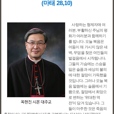
(마태 28,10)
사랑하는 형제자매 여
러분, 부활하신 주님의 평
화가 여러분과 함께하기
를 빕니다. 오늘 복음은
어둠이 채 가시지 않은 새
벽, 무덤을 찾은 여인들의
발걸음에서 시작됩니다.
그들의 가슴에는 스승을
잃은 슬픔과 세상의 불의
에 대한 절망이 가득했을
것입니다. 그러나 오늘 복
음 말씀에는 슬픔에서 기
쁨으로, 절망에서 희망으
로 변하는 ‘위대한 역
전’이 담겨 있습니다. 그
들이 마주한 것은 죽음의