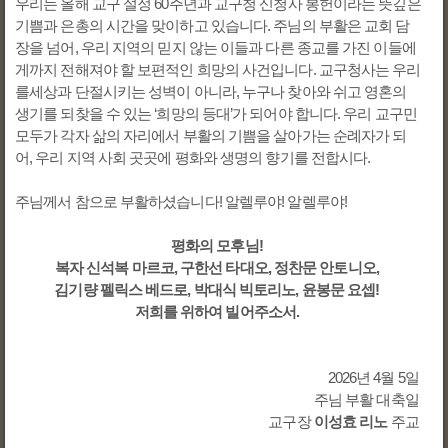
우리는 올해 교구 설정 60주년과 교구청 신청사 봉헌이라는 뜻깊은
기쁨과 은총의 시간을 맞이하고 있습니다. 주님의 부활은 교회 담
장을 넘어, 우리 지역의 믿지 않는 이들과 다른 종교를 가진 이들에
게까지 전해져야 할 보편적인 희망의 사건입니다. 교구청사는 우리
를세상과 단절시키는 성벽이 아니라, 누구나 찾아와 쉬고 영혼의
생기를 되찾을 수 있는 ‘희망의 등대’가 되어야 합니다. 우리 교구민
모두가 각자 삶의 자리에서 부활의 기쁨을 살아가는 순례자가 되
어, 우리 지역 사회 곳곳에 평화와 생명의 향기를 전합시다.
주님께서 참으로 부활하셨습니다! 알렐루야! 알렐루야!
평화의 모후님!
복자 신석복 마르코, 구한선 타대오, 정찬문 안토니오,
김기량 펠릭스 베드로, 박대식 빅토리노, 윤봉문 요셉!
저희를 위하여 빌어주소서.
2026년 4월 5일
주님 부활 대축일
교구장
이성효 리노
주교