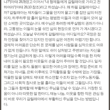
냐?”(마태 28,9)였고 이어서 “내 형제들에게 갈릴래아로 가라고 전
하여라”(마태 28,10 참조)라고 하셨습니다. 왜 하필 갈릴래아입니
까? 갈릴래아는 제자들이 그물을 던지며 물고기를 잡던 삶의 터전
이자, 하루하루 땀 흘려 일하는 평범한 이들과 아픈 이들이 모여 살
던 소박한 곳이었습니다. 예수님은 화려한 예루살렘의 권좌가 아니
라, 고통받는 이들의 눈물 섞인 삶의 현장으로 먼저 가 계시겠다고
하셨습니다. 오늘날 우리에게 갈릴래아는 어디일까요? 국정은 점
차 안정을 찾아가고 있지만 민생의 삶은 여전히 어렵기만 합니다.
경제적 어려움은 단순히 돈 문제를 넘어 사람들을 심적으로도 여유
가 없게 만듭니다. 작은 말에도 쉬이 상처받고 주변보다는 자신을
챙기는데 급급하게 됩니다. 이렇게 어려울 때일수록 마음 한 자락
내어 도움이 필요한 이웃들의 손을 잡아 주어야 할 것입니다. 일자
리를 잃은 노동자, 돌봄이 필요한 어르신과 장애인, 취업 준비로 지
쳐가는 자녀들, 은퇴 이후에도 구직활동을 할 수밖에 없는 가장들,
억울한 일을 당해도 제대로 하소연할 수조차 없는 이주노동자들,
그리고 사회적 참사로 눈물 흘리는 이들이 바로 그들입니다. 우리
는 그들과 함께할 때 부활하신 주님을 만날 수 있습니다. 거창한 도
움이 아니라 따뜻한 말 한마디, 재능 나눔, 이웃을 향한 작은 관심 등
이 바로 우리가 갈릴래아에서 부활하신 주님을 만나는 방법입니
다.