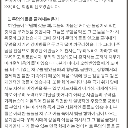
흔적이 아니라 “말씀하신 대로 그분께서는 되살아나셨다”(마태
28,6)라는 희망의 선포였습니다.
1. 무덤의 돌을 굴려내는 용기
여인들이 무덤에 갔을 때, 그들의 마음은 커다란 돌덩이로 막힌
것처럼 무거웠을 것입니다. 그들은 무덤을 막은 그 큰 돌을 누가 치
워줄까 고민했습니다. 그때 천사가 무덤의 돌을 옆으로 굴려내자
무덤을 지키던 경비병들은 두려워 떨며 까무러쳤습니다. 그러나 주
님을 진심으로 찾았던 여인들에게 천사는 “두려워하지 마라”(마태
28,5)라고 위로합니다. 우리의 인생에도 나 혼자서는 도저히 치우기
어려운 ‘마음의 돌’이 있습니다. 본의 아니게 오해받았을 때의 노여
움, 터무니없는 처우를 받았을 때의 황당함, 급변하는 상황에서의
경제적인 불안, 가족이기 때문에 겪을 수밖에 없는 갈등 등과 같은
개인적인 것들이 있습니다. 또한 힘의 논리만 남은 국가 위기 앞에
서도 자신의 이익만을 좇는 일부 지도자들의 이기심, 경제적 양극
화로 아무리 노력해도 가난을 벗어나기 어려운 사람들의 무력감,
가짜뉴스에 매몰되어 진실을 외면한 채 일방적인 주장으로 공동체
를 분열시키는 어리석음 등과 같은 사회적인 돌들도 있습니다. 부
활은 이러한 돌들을 치우고 어둠 속에서 빛을 향하여 걸어 나오는
용기입니다. 우리 시대의 상실과 아픔을 직시하고 그 곁을 굳건히
지키면서 내가 할 수 있는 만큼 함께 하는 것이 바로 무덤의 돌을 굴