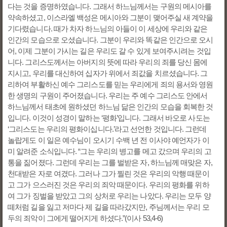
다는 것을 증명하였습니다. 그래서 하느님께서는 구원의 메시아를
약속하셨고, 이스라엘 백성은 메시아와 그분이 맺어주실 새 계약을
기다렸습니다. 때가 차자 하느님의 아들이 이 세상에 우리와 같은
인간의 모습으로 오셨습니다. 그분이 우리와 똑같은 인간으로 오시
어, 이제 그분이 가시는 길은 우리도 갈 수 있게 보여주시려는 것입
니다. 그리스도께서는 아버지의 뜻에 따라 우리의 죄를 당신 몸에
지시고, 우리를 대신하여 십자가 위에서 죄값을 치르셨습니다. 그
리하여 부활하신 예수 그리스도를 믿는 우리에게 죄의 용서와 영원
한 생명의 구원이 주어졌습니다. 우리는 주 예수 그리스도 안에서
하느님께서 태초에 원하셨던 하느님 닮은 인간의 모습을 회복한 것
입니다. 이것이 성경이 말하는 ‘평화’입니다. 그래서 바오로 사도는
‘그리스도는 우리의 평화이십니다.’라고 선언한 것입니다. 그런데
놀랍게도 이 일은 예수님이 오시기 수백 년 전 이사야 예언자가 이
미 알려준 소식입니다. “그는 우리의 병고를 메고 갔으며 우리의 고
통을 짊어졌다. 그런데 우리는 그를 벌받은 자, 하느님께 매맞은 자,
천대받은 자로 여겼다. 그러나 그가 찔린 것은 우리의 악행 때문이
고 그가 으스러진 것은 우리의 죄악 때문이다. 우리의 평화를 위하
여 그가 징벌을 받았고 그의 상처로 우리는 나았다. 우리는 모두 양
떼처럼 길을 잃고 저마다 제 길을 따라갔지만, 주님께서는 우리 모
두의 죄악이 그에게 떨어지게 하셨다.”(이사 53,4-6)