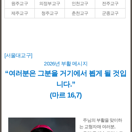
원주교구
의정부교구
인천교구
전주교구
제주교구
청주교구
춘천교구
군종교구
[서울대교구]
2026년 부활 메시지
“여러분은 그분을 거기에서 뵙게 될 것입
니다.”
(마르 16,7)
주님의 부활을 맞이하
는 교형자매 여러분,