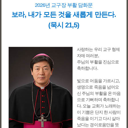
2026년 교구장 부활 담화문
보라, 내가 모든 것을 새롭게 만든다.
(묵시 21,5)
사랑하는 우리 교구 형제
자매 여러분,
주님의 부활을 진심으로
축하합니다.
빛으로 어둠을 가르시고,
생명으로 죽음을 넘어오
신 주님의 부활을 온 마음
으로 기뻐하며 축하합니
다. 오늘 교회가 노래하는
이 기쁨은 단지 한 사람이
죽음을 이기고 다시 살아
났다는 경이로움만을 뜻