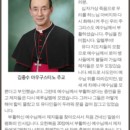
러분,
십자가상 죽음으로 우
리를 하느님 아버지와 다
시 화해시켜 주신 우리 주
그리스도 예수님께서 부
활하셨습니다. 주님을 찬
미합시다. 알렐루야!
유다 지도자들의 모함
으로 예수님께서 로마 병
사들에게 붙들려 가실 때
제자들은 모두 도망갔습
니다. 베드로 사도만이 예
수님 뒤를 따라갔지만, 밤
새 세 차례나 예수님을 모
른다고 부인했습니다. 그런데 예수님께서 부활하셨다는 증언을 듣
고 제자들은 다시 예루살렘에 모였습니다. 그러나 그들은 어떻게
해야 할지 몰랐고 또 유다인들이 두려워 문을 걸어 잠그고 있었습
니다.
부활하신 예수님께서 제자들을 찾아오셔서 처음 건네신 말씀이
평화의 인사입니다. 요한복음 20장에서 부활하신 예수님께서 제자
들에게 “평화가 너희와 함께!”라고 세 차례 축복의 말씀을 하십니다.