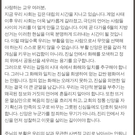
사랑하는 교우 여러분,
지금 우리 사회는 깊은 대립의 시간을 지나고 있습니다. 계엄 사태
이후 우리 사회는 더욱 날카롭게 갈라졌고, 극단의 언어는 사람들
사이의 거리를 더 멀게 만들고 있습니다. 이제 곧 다가올 6월의 지방
선거는 이러한 현실을 더욱 분명하게 드러내는 시간이 될 것입니
다. 이럴 때일수록 우리는 부활을 믿는 사람으로서 무엇을 선택해
야 하는지 스스로 묻지 않을 수 없습니다. 부활 신앙은 편을 갈라 적
개심을 키우는 비겁함이 아니라, 진실 안에서 화해를 모색하고 정
의 위에서 공동선을 세우려는 용기를 요구합니다.
그러므로 우리는 갈등의 시대 속에서 화해와 일치를 추구해야 합니
다. 그러나 그 화해와 일치는 진실을 희생하여 얻는 값싼 평화여서
는 안됩니다. 정의 없는 화해는 오래가지 못하고, 진실을 외면한 일
치는 결국 더 큰 균열을 남깁니다. 우리는 극단적 분열을 부추기는
왜곡된 정보와 거짓의 언어에 흔들리지 말아야 합니다. 또한 뜨거
운 열심만으로 복음의 정신을 흐리게 하고, 교회의 정통 신앙을 자
기 확신과 만족의 도구로 바꾸는 그릇된 신심들에도 단호히 맞서야
합니다. 신앙은 누군가를 정죄하는 무기가 아니라, 진리 안에서 자
신을 먼저 성찰하고 이웃을 살리는 길이어야 합니다.
주님의 부활은 우리의 삶과 무관한 사변적 교리로 남아서는 안됩니