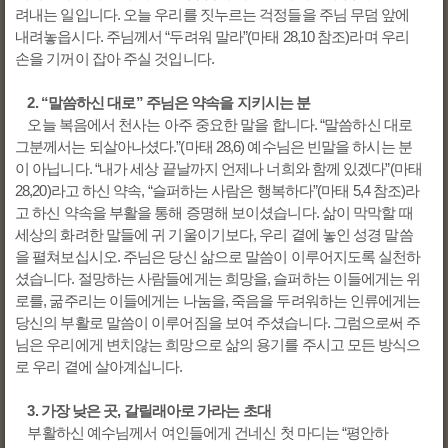
려내는 일입니다. 오늘 우리를 짓누르는 걱정들을 주님 무덤 앞에
내려놓읍시다. 주님께서 “두려워 말라”(마태 28,10 참조)라며 우리
손을 기꺼이 잡아 주실 것입니다.
2. “말씀하신 대로” 주님은 약속을 지키시는 분
오늘 복음에서 천사는 아주 중요한 말을 합니다. “말씀하신 대로
그분께서는 되살아나셨다.”(마태 28,6) 예수님은 빈말을 하시는 분
이 아닙니다. “내가 세상 끝날까지 언제나 너희와 함께 있겠다”(마태
28,20)라고 하신 약속, “슬퍼하는 사람은 행복하다”(마태 5,4 참조)라
고 하신 약속을 부활을 통해 증명해 보이셨습니다. 삶이 막막할 때
세상의 화려한 말들에 귀 기울이기보다, 우리 곁에 놓인 성경 말씀
을 펼쳐보십시오. 주님은 당신 삶으로 말씀이 이루어지도록 실천하
셨습니다. 절망하는 사람들에게는 희망을, 슬퍼하는 이들에게는 위
로를, 굶주리는 이들에게는 나눔을, 죽음을 두려워하는 인류에게는
당신의 부활로 말씀이 이루어짐을 보여 주셨습니다. 그럼으로써 주
님은 우리에게 변치않는 희망으로 삶의 용기를 주시고 모든 방식으
로 우리 곁에 살아계십니다.
3. 가장 낮은 곳, 갈릴래아로 가라는 초대
부활하신 예수님께서 여인들에게 건네신 첫 마디는 “평안하