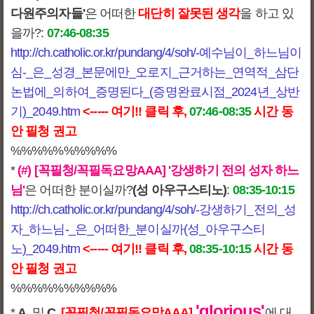
다원주의자들'
은 어떠한
대단히 잘못된 생각
을 하고 있
을까?:
07:46-08:35
http://ch.catholic.or.kr/pundang/4/soh/-예수님이_하느님이
심-_은_성경_본문에만_오로지_근거하는_연역적_삼단
논법에_의하여_증명된다_(증명완료시점_2024년_상반
기)_2049.htm
<----- 여기!! 클릭 후,
07:46-08:35
시간 동
안 필청 권고
%%%%%%%%%%
*
(#)
[꼭필청/꼭필독요망AAA]
'강생하기 전의 성자 하느
님'
은 어떠한 분이실까?
(성 아우구스티노)
:
08:35-10:15
http://ch.catholic.or.kr/pundang/4/soh/-강생하기_전의_성
자_하느님-_은_어떠한_분이실까(성_아우구스티
노)_2049.htm
<----- 여기!! 클릭 후,
08:35-10:15
시간 동
안 필청 권고
%%%%%%%%%%
'glorious'
*
A.
및
C.
[꼭필청/꼭필독요망AAA]
에 대