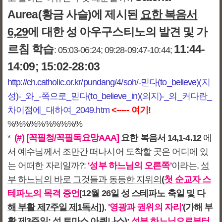
Aurea(황금 사슬)에 제시된
요한 복음서
6,29
에 대한 성 아우구스티노의 발견 및 가
르침 학습
11:44-
: 05:03-06:24; 09:28-09:47-10:44;
14:09; 15:02-28:03
http://ch.catholic.or.kr/pundang/4/soh/-믿다(to_believe)(지
성)-_와_-쪽으로_믿다(to_believe_in)(의지)-_의_커다란_
차이점에_대하여_2049.htm
<----- 여기!
%%%%%%%%%%
*
(#)
[꼭필청/꼭필독요망AAA]
요한 복음서 14,1-4.12
에
서 예수님께서 조만간 떠나시어 도착할 곳은 어디에 있
는 어떠한 자리일까?
:
'성부 하느님의 오른쪽'
이라는,
성
부 하느님의 바로 그것들과 동등한 지위의
(
첫 순교자 스
테파노의 목격 증언
[12월 26일 성 스테파노 축일 및 다
해 부활 제7주일 제1독서])
,
'영광과 권위의 자리'
(가해 부
활 제3주일; 성 토마스 아퀴나스);
성부 하느님으로부터,