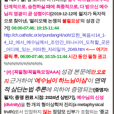
단계적으로, 승천하실 때에 최종적으로, 다 받으신 예수
님의 영광이 곧 성령이다
[2019-12-12에 필자가 독자적
으로 찾아낸, '필리오꿰 논쟁의
불필요성
'의 성경 근
거]
:
06:00-07:46; 10:15-11:44
http://ch.catholic.or.kr/pundang/4/soh/요한_복음서14_1-
4_12_에서_예수님께서_조만간_떠나시어_도착할_곳은
_어디에_있는_어떠한_자리일까_2049.htm
<----- 여기!!
클릭 후,
06:00-07:46; 10:15-11:44
시간 동안 필청 권고
%%%%%%%%%%
성경 본문에
만 오로
*
(#)
[꼭필청/꼭필독요망AAA]
근거하여 '
예수님이 하느님이심'
이
연역
지
적 삼단논법 추론
에 의하여 증명되는
[증명자:
필자; 증명 완료 시점: 2024년 상반기],
예수님의 신성
(divinity)
을
한 개의 형이상학저 진리(a metaphysical
truth)
로서 인정하지
않는
정양모 신부
가 포함되는
'종교