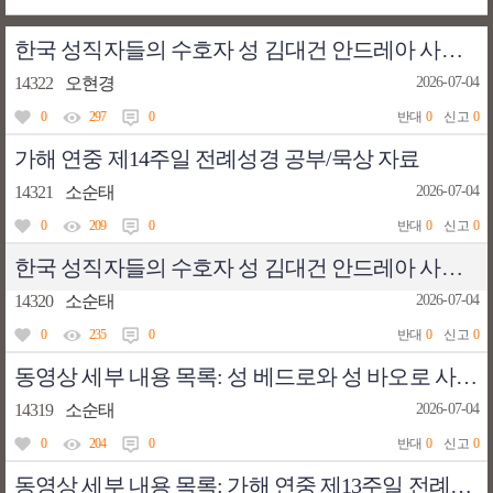
한국 성직자들의 수호자 성 김대건 안드레아 사제 순교자-너희 안에서(글,곡 이용현신부)
14322
오현경
2026-07-04
0
297
0
반대
0
신고
0
가해 연중 제14주일 전례성경 공부/묵상 자료
14321
소순태
2026-07-04
0
209
0
반대
0
신고
0
한국 성직자들의 수호자 성 김대건 안드레아 사제 순교자 대축일(7월 5일) 전례성경 공부/묵상 자료
14320
소순태
2026-07-04
0
235
0
반대
0
신고
0
동영상 세부 내용 목록: 성 베드로와 성 바오로 사도 대축일(6월 29일) 전례성경 공부/묵상
14319
소순태
2026-07-04
0
204
0
반대
0
신고
0
동영상 세부 내용 목록: 가해 연중 제13주일 전례성경 공부/묵상