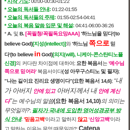
*
시작 기도
:
00:00-00:30-01:22
*
오늘의 독서들 안내
:
01:22-01:55
*
오늘의 독서들의 주제
:
01:55-02:54-04:41
*
오늘의 복음 말씀 입문 및 해설
:
04:41-06:00-36:26
*
A.
및
B.
[꼭필청/꼭필독요망AAA]
'하느님을 믿다'(to
쪽으로
believe God)
[지성(intellect)]
와
'하느님
믿
in
다'(to believe
God)
[의지(will), 니케아-콘스탄티노플
신경]
의 커다란 차이점에 대하여;
요한 복음서
는
'예수님
쪽으로 믿어라'
복음서이다
(성 아우구스티노 및 필자)
;
내
"
"나는 길이요 진리요 생명이다"
(요한 복음서 14,6)
;
가 아버지
아버지께서 내
안에 있고
안에 계신
"
는 예수님의 말씀
(요한 복음서 14,10)
의 의미는
다
무엇일까?
필자가 국내에 도입한 영어성경공부 방
;
식 안내
:
'믿음고백'
이라고 말하지
않고
'신앙고백'
이라
Catena
고 말하는 이유는 무엇 때문일까?;