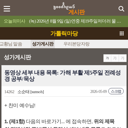
게시판
오늘의미사
(녹) 2026년 8월 9일 (일)연중 제19주일저더러 물 위로 걸어오라고 명령하십시오.
가톨릭마당
교황님 말씀
성가게시판
우리본당자랑
성가게시판
동영상 세부 내용 목록: 가해 부활 제5주일 전례성
경 공부/묵상
스크랩
14262
소순태
[sunsoh]
2026-05-09
+ 찬미 예수님!
1. (제1항)
다음의 바로가기... 에 접속하면,
위의 제목