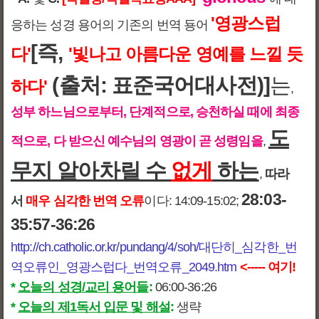
'영광스럽
응하는 성경 용어의 기존의 번역 둉어
[즉,
다'
'빛나고 아름다운 영예를 느낄 듯
(출처: 표준국어대사전)]
는
하다'
,
성부 하느님으로부터, 단계적으로, 승천하실 때에 최종
도
적으로, 다 받으신 예수님의 영광이 곧 성령임을
,
무지 알아차릴 수
없게
하는
,
따라
28:03-
서
매우 심각한 번역 오류
이다: 14:09-15:02;
35:57-36:26
http://ch.catholic.or.kr/pundang/4/soh/대단히_심각한_번
역오류인_영광스럽다_번역오류_2049.htm
<----- 여기!
*
오늘의 성경/교리 용어들
:
06:00-36:26
*
오늘의 제1독서 입문 및 해설
:
생략