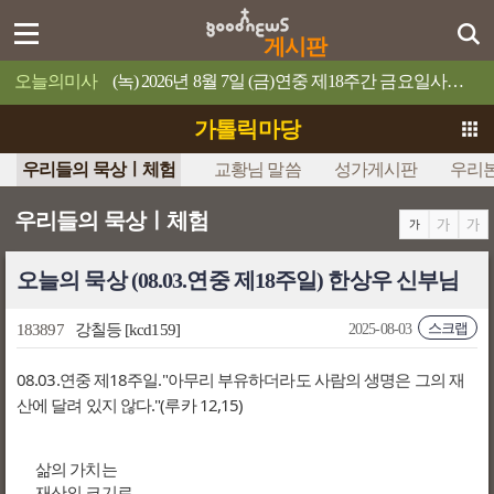
게시판
오늘의미사
(녹) 2026년 8월 7일 (금)연중 제18주간 금요일사람이 제 목숨을 무엇과 바꿀 수 있겠느냐?
가톨릭마당
우리들의 묵상ㅣ체험
교황님 말씀
성가게시판
우리
우리들의 묵상ㅣ체험
오늘의 묵상 (08.03.연중 제18주일) 한상우 신부님
스크랩
183897
강칠등
[kcd159]
2025-08-03
08.03.연중 제18주일."아무리 부유하더라도 사람의 생명은 그의 재
산에 달려 있지 않다."(루카 12,15)
삶의 가치는
재산의 크기로