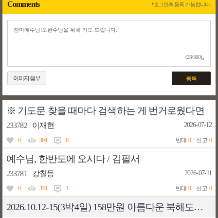
Comments
*로그인후 등록 가능합니다.
(23/500)
이미지첨부
등록
※ 기도문 찾을 때마다 검색하는 게 번거로웠다면
233782
이재현
2026-07-12
0
304
0
반대
0
신고
0
예수님, 한반도에 오시다 / 김필서
233781
강칠등
2026-07-11
0
378
1
반대
0
신고
0
2026.10.12-15(3박4일) 158만원 아름다운 북해도교구 3박4일 성지순례 모습입니다. 오완수바오로가 꼼꼼히 안내해드립니다.