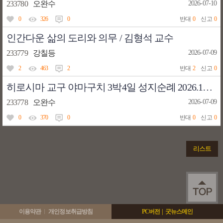
233780
오완수
2026-07-10
0
326
0
반대
0
신고
0
인간다운 삶의 도리와 의무 / 김형석 교수
233779
강칠등
2026-07-09
2
463
2
반대
2
신고
0
히로시마 교구 야마구치 3박4일 성지순례 2026.12.07-10(3박4일) 순례비용 140+4만원(가이드팁)
233778
오완수
2026-07-09
0
370
0
반대
0
신고
0
리스트
이용약관
개인정보취급방침
PC버전
|
굿뉴스메인