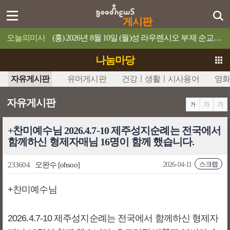
게시판
오늘의미사
(홍) 2026년 8월 10일 (월)성 라우렌시오 부제 순교자 축일누구든지 나를 섬기면 아버지께서 그를 존중해 주실 것이다.
나눔마당
자유게시판
유머게시판
건강ㅣ생활ㅣ시사용어
영화
자유게시판
+찬미예수님 2026.4.7-10 제주성지순례는 전국에서
함께하신 형제자매님 16명이 함께 했습니다.
스크랩
233604
오완수
[ohsoo]
2026-04-11
+찬미예수님
2026.4.7-10 제주성지순례는 전국에서 함께하신 형제자