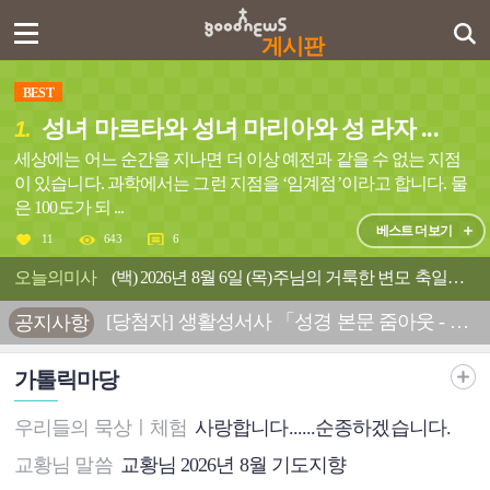
게시판
BEST
성녀 마르타와 성녀 마리아와 성 라자 ...
1.
세상에는 어느 순간을 지나면 더 이상 예전과 같을 수 없는 지점
이 있습니다. 과학에서는 그런 지점을 ‘임계점’이라고 합니다. 물
은 100도가 되 ...
베스트 더보기
11
643
6
오늘의미사
(백) 2026년 8월 6일 (목)주님의 거룩한 변모 축일예수님의 얼굴은 해처럼 빛났다.
[당첨자] 생활성서사 「성경 본문 줌아웃 - 바오로 서간 편」 도서 이벤트 당첨자입니다.
공지사항
가톨릭마당
우리들의 묵상ㅣ체험
사랑합니다......순종하겠습니다.
교황님 말씀
교황님 2026년 8월 기도지향