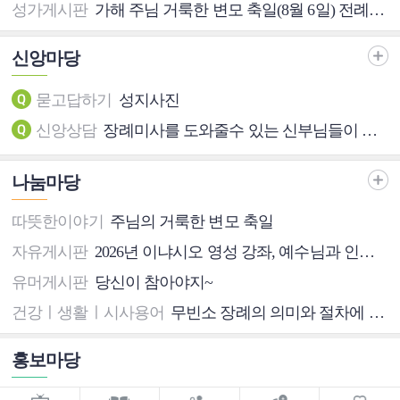
성가게시판
가해 주님 거룩한 변모 축일(8월 6일) 전례성경 공부/묵상 자료
신앙마당
묻고답하기
성지사진
신앙상담
장례미사를 도와줄수 있는 신부님들이 있을까요?
나눔마당
따뜻한이야기
주님의 거룩한 변모 축일
자유게시판
2026년 이냐시오 영성 강좌, 예수님과 인생을 걷다(9월15일-10월20일, 매주 화, 14시, 서울 영등포구 한국CLC강의실)
유머게시판
당신이 참아야지~
건강ㅣ생활ㅣ시사용어
무빈소 장례의 의미와 절차에 대한 정보
홍보마당