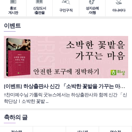
홍보
신앙도서
성지순례
구인구직
아나바다
게시판
/출판물
/여행
이벤트
[이벤트] 하상출판사 신간 「소박한 꽃밭을 가꾸는 마음」 도서 이벤트
†찬미예수님 가톨릭 굿뉴스에서는 하상출판사와 함께 신간 「신
학단상Ⅰ소박한 꽃밭 ...
축하의 글