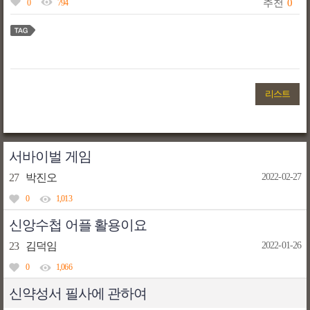
추천
0
0
794
리스트
서바이벌 게임
27
박진오
2022-02-27
0
1,013
신앙수첩 어플 활용이요
23
김덕임
2022-01-26
0
1,066
신약성서 필사에 관하여