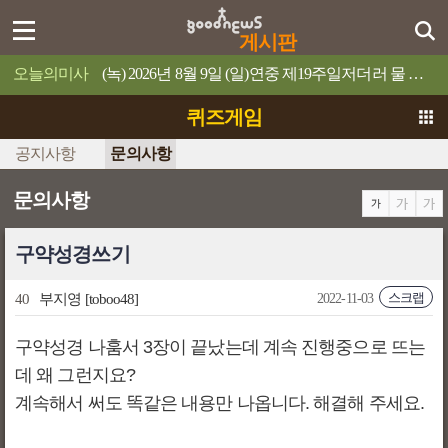
게시판
오늘의미사
(녹) 2026년 8월 9일 (일)연중 제19주일저더러 물 위로 걸어오라고 명령하십시오.
퀴즈게임
공지사항
문의사항
문의사항
구약성경쓰기
스크랩
40
부지영
[toboo48]
2022-11-03
구약성경 나훔서 3장이 끝났는데 계속 진행중으로 뜨는
데 왜 그런지요?
계속해서 써도 똑같은 내용만 나옵니다. 해결해 주세요.