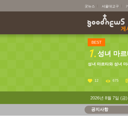
굿뉴스
서울대교구
게
BEST
1.
성녀 마르타
성녀 마르타와 성녀 마
12
675
2026년 8월 7일 (금)
공지사항