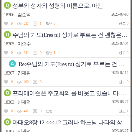
성부와 성자와 성령의 이름으로. 아멘
18306
김순덕
2026-07-10
0
217
1
답변
0
신고
0
주님의 기도(Eres tu) 성가로 부르는 건 괜찮은가요
18305
이준수
2026-07-04
0
344
0
답변
1
신고
0
Re:주님의 기도(Eres tu) 성가로 부르는 건 괜찮은가요
18307
김재환
2026-07-14
0
100
0
신고
0
프리메이슨은 주교회의 를 비웃고 있습니다. ( 성경은 99년부터 바뀌기 시작합니다)
18303
신재덕
2026-06-27
0
411
0
답변
0
신고
1
마태오8장 12 <<< 12 그러나 하느님 나라의 상속자들은 바깥 어둠 속으로 쫓겨나, 거기에서 울며 이를 갈 것이다.”>>>프리메이슨들아 웃지마라
18302
신재덕
2026-06-27