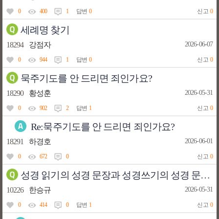
0
400
1
답변
0
신고
0
세례명 찾기
18294
강점자
2026-06-07
0
944
1
답변
0
신고
0
묵주기도를 안 드리면 죄인가요?
18290
황성훈
2026-05-31
0
902
2
답변
1
신고
0
Re:묵주기도를 안 드리면 죄인가요?
18291
하경호
2026-06-01
0
672
0
신고
0
성경 읽기의 성경 문장과 성경쓰기의 성경 문장이 다릅니다
10226
한승규
2026-05-31
0
414
0
답변
1
신고
0