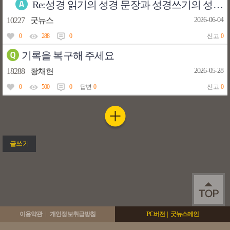
Re:성경 읽기의 성경 문장과 성경쓰기의 성경 문장이 다릅니다
10227
굿뉴스
2026-06-04
0
288
0
신고
0
기록을 복구해 주세요
18288
황채현
2026-05-28
0
500
0
답변
0
신고
0
글쓰기
이용약관
개인정보취급방침
PC버전
|
굿뉴스메인