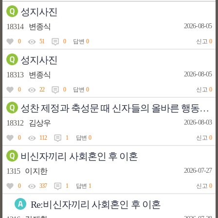
성지사진
18314
변종식
2026-08-05
0
51
0
답변
0
신고
0
성지사진
18313
변종식
2026-08-05
0
22
0
답변
0
신고
0
성찬 제정과 축성문 때 신자들의 올바른 행동은 무엇인가요?
18312
김상우
2026-08-03
0
112
1
답변
0
신고
0
비신자끼리 사회혼인 후 이혼
1315
이지한
2026-07-27
0
337
1
답변
1
신고
0
Re:비신자끼리 사회혼인 후 이혼