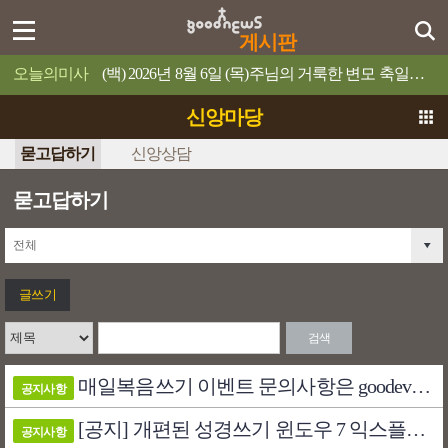
게시판
오늘의미사
(백) 2026년 8월 6일 (목)주님의 거룩한 변모 축일예수님의 얼굴은 해처럼 빛났다.
신앙마당
묻고답하기
신앙상담
묻고답하기
글쓰기
검색
매일복음쓰기 이벤트 문의사항은 goodevent@catholic.or.kr 로 보내주시기 ...
공지사항
[공지] 개편된 성경쓰기 윈도우 7 익스플로러에서 자음 모음 분리 현상 해결 안내
공지사항