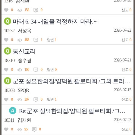
1316
김재환
2026-07-28
0
158
0
신고
0
마태 6. 34 내일을 걱정하지 마라. ~
10232
서성옥
2026-07-22
0
183
1
답변
1
신고
0
통신교리
18310
송수경
2026-07-21
0
106
0
답변
0
신고
0
군포 성요한의집/양덕원 팔로티회 /그외 트리엔트미사 미사시간 아시는 분
18308
SPQR
2026-07-15
0
307
0
답변
1
신고
0
Re:군포 성요한의집/양덕원 팔로티회 /그외 트리엔트미사 미사시간 아시는 분
18311
김재환
2026-07-23
0
95
0
신고
0