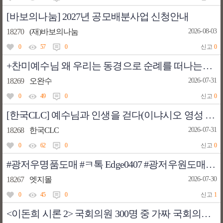
[바보의나눔] 2027년 공모배분사업 신청안내
18270
(재)바보의나눔
2026-08-03
0
57
0
신고
0
+찬미예수님 왜 우리는 동경으로 순례를 떠나는가? 순례기를 공유합니다.
18269
오완수
2026-07-31
0
49
0
신고
0
[한국CLC] 예수님과 인생을 걷다(이냐시오 영성 강좌) - 서울
18268
한국CLC
2026-07-31
0
62
0
신고
0
#광저우명품도매 #ㅋ톡 Edge0407 #광저우원도매 #ㅋ톡 Edge0407 #레플리카처분 #롤렉스레플리카#레플리카삽니다 #디올크로노스니커즈 #구찌라이톤
18267
엣지몰
2026-07-30
0
45
0
신고
1
<이돈희 시론 2> 국회의원 300명 중 가짜 국회의원은 몇 명인가?