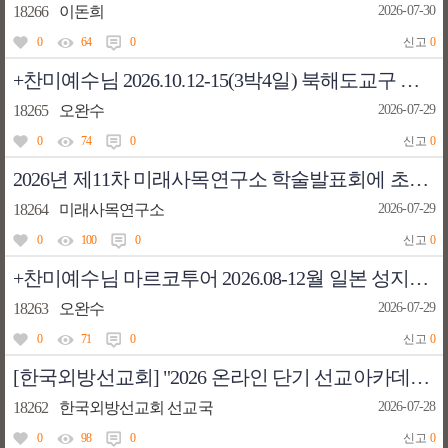
18266
이돈희
2026-07-30
0
64
0
신고
0
+찬미예수님 2026.10.12-15(3박4일) 북해도교구 성지순례 158만원 출발확정
18265
오완수
2026-07-29
0
74
0
신고
0
2026년 제11차 미래사목연구소 학술발표회에 초대합니다.
18264
미래사목연구소
2026-07-29
0
100
0
신고
0
+찬미예수님 마르코투어 2026.08-12월 일본 성지순례 출발일입니다. 신청하여요.
18263
오완수
2026-07-29
0
71
0
신고
0
[한국외방선교회] "2026 온라인 단기 선교아카데미" 선교가 여러분을 초대합니다.
18262
한국외방선교회 선교국
2026-07-28
0
98
0
신고
0