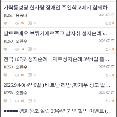
가락동성당 한사랑 장애인 주일학교에서 함께하실 봉사자 모집합니다!
18261
송종태
2026-07-27
0
99
0
신고
0
발트로메오 브뤼기에르주교 발자취 성지순례5박6일 , 라방 성모발현지 4박6일 성지순례 신청하셔요
18260
오완수
2026-07-27
0
74
0
신고
0
전국 167곳 성지순례 + 제주성지순례 3박4일 출발일 신청하셔요
18259
오완수
2026-07-27
0
69
0
신고
0
2026.9.4-9( 4박6일 ) 베트남 라방 ,짜개우 성모 발현지 출발확정입니다. 010.4239.1929
18258
오완수
2026-07-27
0
64
0
신고
0
■■■■■ 평화상조 설립 20주년 기념 할인 이벤트 (8/1-31일) ■■■■■