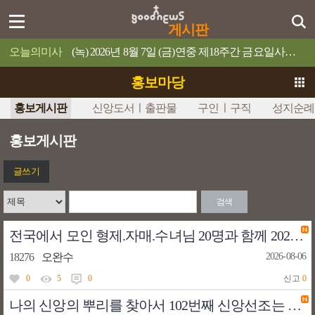
게시판
오늘의미사
(녹) 2026년 8월 7일 (금)연중 제18주간 금요일사람이 제 목숨을 무엇과 바꿀 수 있겠느냐?
홍보마당
홍보게시판
신앙도서ㅣ출판물
구인ㅣ구직
성지순례
홍보게시판
글쓰기
검색
전국에서 모인 형제.자매.수녀님 20명과 함께 2026.08.01-07(3박4일) 나가이다카시 바오로 박사의 영성을 배우러 달려갔습니다. 그 모습을 공유합니다.
18276
오완수
2026-08-06
0
5
0
신고
0
나의 신앙의 뿌리를 찾아서 102번째 신앙선조는 성녀 이 바르바라이다