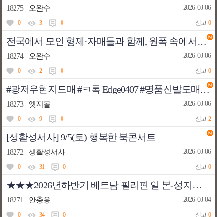
18275
오완수
2026-08-06
0
3
0
신고
0
전국에서 모인 형제·자매들과 함께, 원폭 속에서도 사랑과 희망을 실천했던 나가이 다카시 바오로 박사의 영성을 배우고 일본 순교자들의 신앙을 묵상하는 순례를 시작합니다.
18274
오완수
2026-08-06
0
2
0
신고
0
#광저우현지도매 #ㅋ톡 Edge0407 #명품신발도매 #ㅋ톡 Edge0407 #레플리카커뮤니티 #발렌시아가레플#레플리카초보가이드 #더로우 #델보가방 #르메르범백
18273
엣지몰
2026-08-06
0
9
0
신고
2
[생활성서사] 9/5(토) 행복한 북콘서트
18272
생활성서사
2026-08-06
0
31
0
신고
0
★★★2026년하반기 베트남 필리핀 일 본-성지순례 모집중★★★
18271
안충용
2026-08-04
0
34
0
신고
0