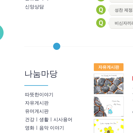
신앙상담
]
성찬 제정
]
비신자끼리
]
자유게시판
나눔마당
따뜻한이야기
자유게시판
유머게시판
건강ㅣ생활ㅣ시사용어
영화ㅣ음악 이야기