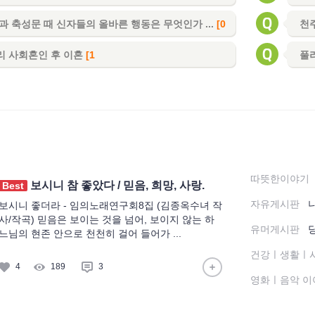
]
과 축성문 때 신자들의 올바른 행동은 무엇인가 ...
[0
천
]
 사회혼인 후 이혼
[1
풀
]
따뜻한이야기
보시니 참 좋았다 / 믿음, 희망, 사랑.
Best
자유게시판
나
보시니 좋더라 - 임의노래연구회8집 (김종옥수녀 작
사/작곡) 믿음은 보이는 것을 넘어, 보이지 않는 하
유머게시판
느님의 현존 안으로 천천히 걸어 들어가 ...
건강ㅣ생활ㅣ
4
189
3
영화ㅣ음악 이