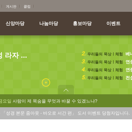
게시판
클럽
신앙마당
나눔마당
홍보마당
이벤트
2.
라자 ...
베
우리들의 묵상ㅣ체험
3.
연중
우리들의 묵상ㅣ체험
4.
연중
우리들의 묵상ㅣ체험
5.
전삼
우리들의 묵상ㅣ체험
 금요일
사람이 제 목숨을 무엇과 바꿀 수 있겠느냐?
 「성경 본문 줌아웃 - 바오로 서간 편」 도서 이벤트 당첨자입니다.