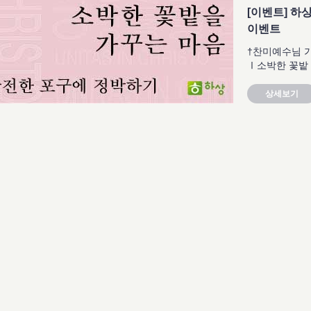
[이벤트] 하
이벤트
†찬미예수님 
Ⅰ소박한 꽃밭 .
상세보기