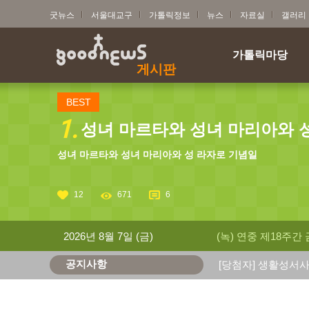
굿뉴스
서울대교구
가톨릭정보
뉴스
자료실
갤러리
가톨릭마당
게시판
BEST
1.
성녀 마르타와 성녀 마리아와 성 
성녀 마르타와 성녀 마리아와 성 라자로 기념일
12
671
6
2026년 8월 7일 (금)
(녹) 연중 제18주간
공지사항
[당첨자] 생활성서사