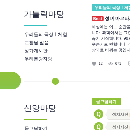
우리들의 묵상ㅣ체
가톨릭마당
성녀 마르타
Best
세상에는 어느 순간을
니다. 과학에서는 그런
우리들의 묵상ㅣ체험
끓기 시작합니다. 99
교황님 말씀
수증기로 변합니다. 
상태로 바뀌는 것입니다
성가게시판
우리본당자랑
12
671
묻고답하기
신앙마당
성지사진
]
성지사진
묻고답하기