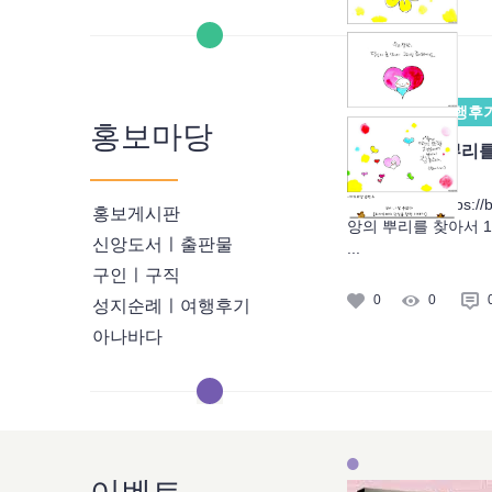
성지순례ㅣ여행후
홍보마당
나의 신앙의 뿌리를
라이다.
+찬미예수님 https://bl
홍보게시판
앙의 뿌리를 찾아서 
신앙도서ㅣ출판물
...
구인ㅣ구직
0
0
성지순례ㅣ여행후기
아나바다