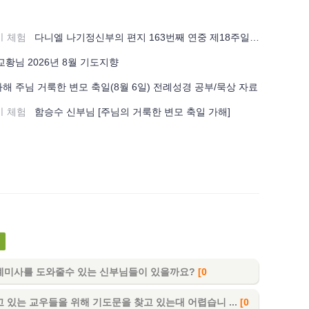
ㅣ체험
다니엘 나기정신부의 편지 163번째 연중 제18주일 (8월 2일) 함께하는 말씀은 “하늘을 우러러 찬미를 드리신 다음 빵을 떼어 제자들에게 주시니, 제자들이 그것을 군중에게 나누어
교황님 2026년 8월 기도지향
가해 주님 거룩한 변모 축일(8월 6일) 전례성경 공부/묵상 자료
ㅣ체험
함승수 신부님 [주님의 거룩한 변모 축일 가해]
례미사를 도와줄수 있는 신부님들이 있을까요?
[0
 있는 교우들을 위해 기도문을 찾고 있는대 어렵습니 ...
[0