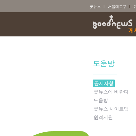
굿뉴스
서울대교구
게
도움방
공지사항
굿뉴스에 바란다
도움방
굿뉴스 사이트맵
원격지원